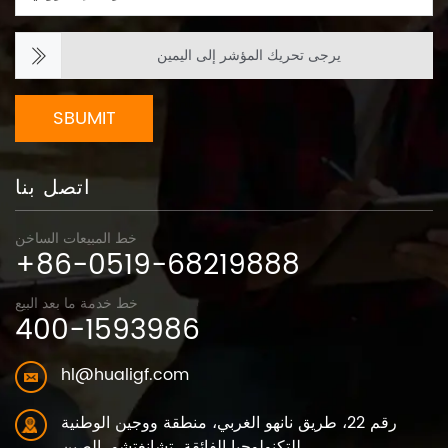
يرجى تحريك المؤشر إلى اليمين
SBUMIT
اتصل بنا
خط المبيعات الساخن
+86-0519-68219888
خط خدمة ما بعد البيع
400-1593986
hl@hualigf.com
رقم 22، طريق نانهو الغربي، منطقة ووجين الوطنية
للتكنولوجيا الفائقة، تشانغتشو، الصين