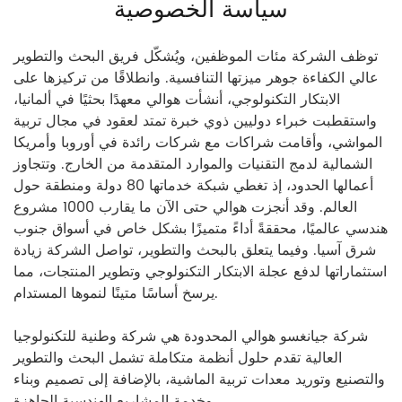
سياسة الخصوصية
توظف الشركة مئات الموظفين، ويُشكّل فريق البحث والتطوير
عالي الكفاءة جوهر ميزتها التنافسية. وانطلاقًا من تركيزها على
الابتكار التكنولوجي، أنشأت هوالي معهدًا بحثيًا في ألمانيا،
واستقطبت خبراء دوليين ذوي خبرة تمتد لعقود في مجال تربية
المواشي، وأقامت شراكات مع شركات رائدة في أوروبا وأمريكا
الشمالية لدمج التقنيات والموارد المتقدمة من الخارج. وتتجاوز
أعمالها الحدود، إذ تغطي شبكة خدماتها 80 دولة ومنطقة حول
العالم. وقد أنجزت هوالي حتى الآن ما يقارب 1000 مشروع
هندسي عالميًا، محققةً أداءً متميزًا بشكل خاص في أسواق جنوب
شرق آسيا. وفيما يتعلق بالبحث والتطوير، تواصل الشركة زيادة
استثماراتها لدفع عجلة الابتكار التكنولوجي وتطوير المنتجات، مما
يرسخ أساسًا متينًا لنموها المستدام.
شركة جيانغسو هوالي المحدودة هي شركة وطنية للتكنولوجيا
العالية تقدم حلول أنظمة متكاملة تشمل البحث والتطوير
والتصنيع وتوريد معدات تربية الماشية، بالإضافة إلى تصميم وبناء
وخدمة المشاريع الهندسية الجاهزة.