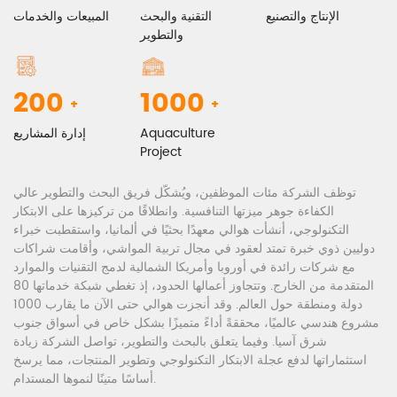
الإنتاج والتصنيع
التقنية والبحث
المبيعات والخدمات
والتطوير
200
1000
+
+
Aquaculture
إدارة المشاريع
Project
توظف الشركة مئات الموظفين، ويُشكّل فريق البحث والتطوير عالي
الكفاءة جوهر ميزتها التنافسية. وانطلاقًا من تركيزها على الابتكار
التكنولوجي، أنشأت هوالي معهدًا بحثيًا في ألمانيا، واستقطبت خبراء
دوليين ذوي خبرة تمتد لعقود في مجال تربية المواشي، وأقامت شراكات
مع شركات رائدة في أوروبا وأمريكا الشمالية لدمج التقنيات والموارد
المتقدمة من الخارج. وتتجاوز أعمالها الحدود، إذ تغطي شبكة خدماتها 80
دولة ومنطقة حول العالم. وقد أنجزت هوالي حتى الآن ما يقارب 1000
مشروع هندسي عالميًا، محققةً أداءً متميزًا بشكل خاص في أسواق جنوب
شرق آسيا. وفيما يتعلق بالبحث والتطوير، تواصل الشركة زيادة
استثماراتها لدفع عجلة الابتكار التكنولوجي وتطوير المنتجات، مما يرسخ
أساسًا متينًا لنموها المستدام.