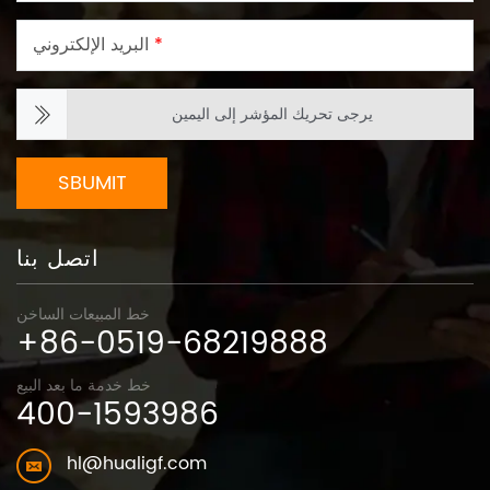
*
البريد الإلكتروني
يرجى تحريك المؤشر إلى اليمين
SBUMIT
اتصل بنا
خط المبيعات الساخن
+86-0519-68219888
خط خدمة ما بعد البيع
400-1593986
hl@hualigf.com