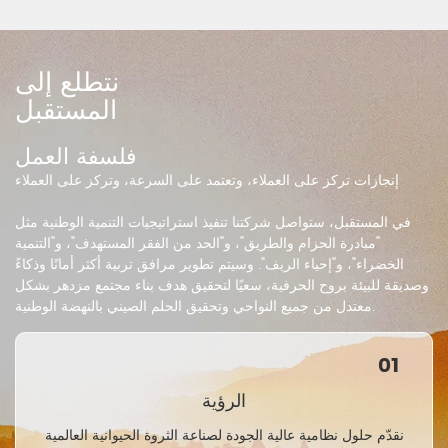
نتطلع إلى
المستقبل
فلسفة العمل
إنجازات تركز على العملاء، وتعتمد على السرعة، وتركز على العملاء
في المستقبل، ستواصل شركتنا تنفيذ استراتيجيات التنمية الوطنية مثل
"مبادرة الحزام والطريق"، و"الحد من الفقر المستهدف"، و"التنمية
الخضراء"، و"إحياء الريف". وسيتم تطوير مرافق تربية أكثر أمانًا وذكاءً
وصديقة للبيئة بروح الحرفية، سعيًا لتحقيق هدف بناء مجتمع مزدهر بشكل
معتدل من جميع النواحي وتحقيق الحلم الصيني بالنهضة الوطنية.
01
الرؤية
نقدّم حلول نظامية عالية الجودة لصناعة الثروة الحيوانية العالمية