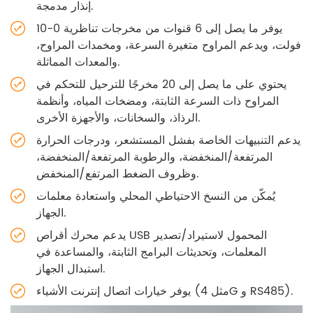
إنذار مدمجة.
يوفر ما يصل إلى 6 قنوات من مخرجات تناظرية 0-10
فولت، ويدعم المراوح متغيرة السرعة، ومخمدات المراوح،
والمعدات المماثلة.
يحتوي على ما يصل إلى 20 مخرجًا للترحيل للتحكم في
المراوح ذات السرعة الثابتة، ومضخات المياه، وأنظمة
الرذاذ، والسخانات، والأجهزة الأخرى.
يدعم التنبيهات الخاصة بفشل المستشعر، ودرجات الحرارة
المرتفعة/المنخفضة، والرطوبة المرتفعة/المنخفضة،
وظروف الضغط المرتفع/المنخفض.
يُمكّن من النسخ الاحتياطي المحلي واستعادة معلمات
الجهاز.
يدعم محرك أقراص USB المحمول لاستيراد/تصدير
المعلمات، وتحديثات البرامج الثابتة، والمساعدة في
استبدال الجهاز.
يوفر خيارات اتصال إنترنت الأشياء (مثل 4G و RS485).