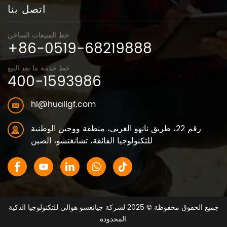
اتصل بنا
خط المبيعات الساخن
+86-0519-68219888
خط خدمة ما بعد البيع
400-1593986
hl@hualigf.com
رقم 22، طريق نانهو الغربي، منطقة ووجين الوطنية
للتكنولوجيا الفائقة، تشانغتشو، الصين
جميع الحقوق محفوظة © 2025 لشركة جيانغسو هوالي للتكنولوجيا الذكية
المحدودة.