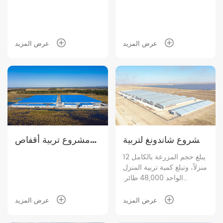
مليون طائر بسلسلة
صناعية كاملة
عرض المزيد
عرض المزيد
مشروع شاندونغ لتربية
مشروع تربية أقفاص
أقفاص اللاحم
الفروج Fuxin
يبلغ حجم المزرعة بالكامل 12
منزلاً، وتبلغ كمية تربية المنزل
Shuanghui
الواحد 48,000 طائر.
المعدات الداخلية تعتمد نظام
التحكم الذكي في الرفع،
عرض المزيد
عرض المزيد
والذي يستخدم لمراقبة
التشغيل اليومي لدرجة