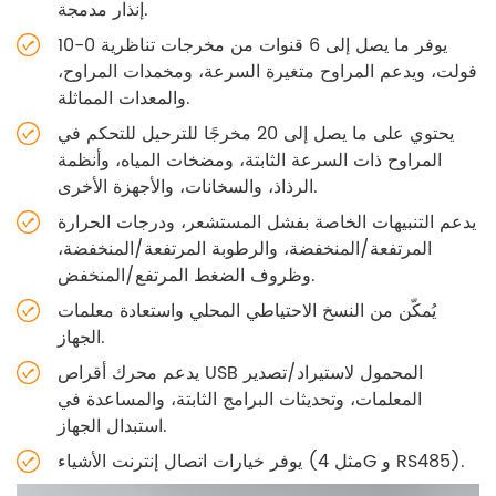
إنذار مدمجة.
يوفر ما يصل إلى 6 قنوات من مخرجات تناظرية 0-10
فولت، ويدعم المراوح متغيرة السرعة، ومخمدات المراوح،
والمعدات المماثلة.
يحتوي على ما يصل إلى 20 مخرجًا للترحيل للتحكم في
المراوح ذات السرعة الثابتة، ومضخات المياه، وأنظمة
الرذاذ، والسخانات، والأجهزة الأخرى.
يدعم التنبيهات الخاصة بفشل المستشعر، ودرجات الحرارة
المرتفعة/المنخفضة، والرطوبة المرتفعة/المنخفضة،
وظروف الضغط المرتفع/المنخفض.
يُمكّن من النسخ الاحتياطي المحلي واستعادة معلمات
الجهاز.
يدعم محرك أقراص USB المحمول لاستيراد/تصدير
المعلمات، وتحديثات البرامج الثابتة، والمساعدة في
استبدال الجهاز.
يوفر خيارات اتصال إنترنت الأشياء (مثل 4G و RS485).