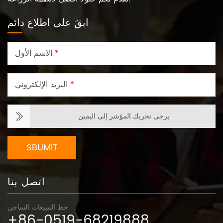
ابقَ على اطلاع دائم
*
الاسم الأول
*
البريد الإلكتروني
يرجى تحريك المؤشر إلى اليمين
SBUMIT
اتصل بنا
خط المبيعات الساخن
+86-0519-68219888