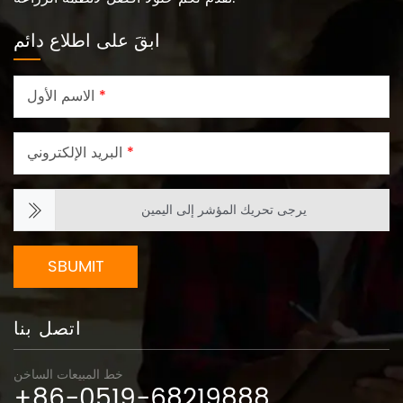
ابقَ على اطلاع دائم
*
الاسم الأول
*
البريد الإلكتروني
يرجى تحريك المؤشر إلى اليمين
SBUMIT
اتصل بنا
خط المبيعات الساخن
+86-0519-68219888