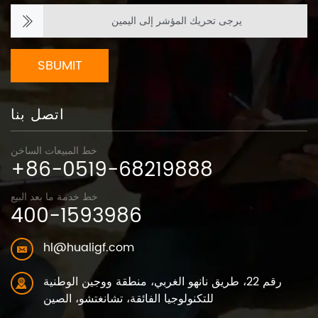
يرجى تحريك المؤشر إلى اليمين
SBUMIT
اتصل بنا
خط المبيعات الساخن
+86-0519-68219888
خط خدمة ما بعد البيع
400-1593986
hl@hualigf.com
رقم 22، طريق نانهو الغربي، منطقة ووجين الوطنية
للتكنولوجيا الفائقة، تشانغتشو، الصين