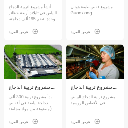
هونان Guanxiang
البياض في الأقفاص في
مشروع قفص طبقة هونان
أنشأ مشروع لتربية الدجاج
Guanxiang
البياض في تايلاند أربعة حظائر
تايلاند
موحدة، تضم 165 ألف دجاجة،
وتنتج 150 ألف بيضة يومياً.
وتقدم شركة هوالي، بصفتها
عرض المزيد
عرض المزيد
مورد المعدات لهذا المشروع،
لعملائها مجموعة متكاملة من
الحلول الحديثة والمنهجية.
مشروع تربية الدجاج
مشروع تربية الدجاج
البياض في الأقفاص
البياض في الأقفاص في
مشروع تربية الدجاج البياض
بدأ مشروع تربية 300 ألف
في الأقفاص الروسية
دجاجة بياضة في أقفاص
الروسية
تايلاند
(مصنوعة من مواد مجلفنة
بالغمس الساخن) في تايلاند
بالعمل بثبات. تضم المزرعة
عرض المزيد
عرض المزيد
ستة حظائر حديثة للدجاج